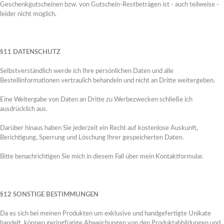
Geschenkgutscheinen bzw. von Gutschein-Restbeträgen ist - auch teilweise -
leider nicht möglich.
§11 DATENSCHUTZ
Selbstverständlich werde ich Ihre persönlichen Daten und alle
KUNDENAUFTRÄGE
Bestellinformationen vertraulich behandeln und nicht an Dritte weitergeben.
Im Auftrag gefertigte Arbeiten
Eine Weitergabe von Daten an Dritte zu Werbezwecken schließe ich
Hier geht's zu den Schmuckstücken...
ausdrücklich aus.
Darüber hinaus haben Sie jederzeit ein Recht auf kostenlose Auskunft,
Berichtigung, Sperrung und Löschung Ihrer gespeicherten Daten.
Kundenaufträge
Bitte benachrichtigen Sie mich in diesem Fall über mein Kontaktformular.
§12 SONSTIGE BESTIMMUNGEN
Da es sich bei meinen Produkten um exklusive und handgefertigte Unikate
handelt, können geringfügige Abweichungen von den Produktabbildungen und