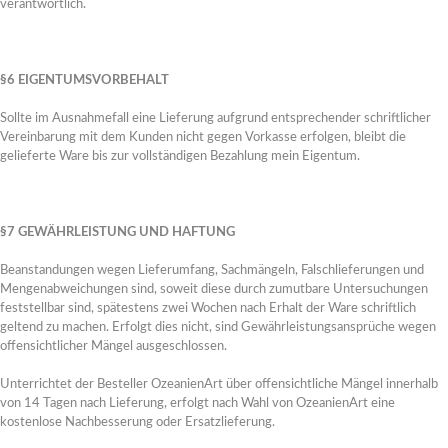
verantwortlich.
§6 EIGENTUMSVORBEHALT
Sollte im Ausnahmefall eine Lieferung aufgrund entsprechender schriftlicher
Vereinbarung mit dem Kunden nicht gegen Vorkasse erfolgen, bleibt die
BONE CARVING
gelieferte Ware bis zur vollständigen Bezahlung mein Eigentum.
Eine sehr alte Form der Kunst, Schmuck herzustellen, ist das Bone Carving in de
Ureinwohner Neuseelands.Die Maori sahen in an ihren Küsten gestrandeten un
Geschenk der Götter. Sie fertigten aus den Knochen der Wale Schmuck zur Ver
sie Carvings daraus schnitzten.
§7 GEWÄHRLEISTUNG UND HAFTUNG
Hier geht's zu den Schmuckstücken...
Beanstandungen wegen Lieferumfang, Sachmängeln, Falschlieferungen und
Mengenabweichungen sind, soweit diese durch zumutbare Untersuchungen
feststellbar sind, spätestens zwei Wochen nach Erhalt der Ware schriftlich
geltend zu machen. Erfolgt dies nicht, sind Gewährleistungsansprüche wegen
Bone Carving
offensichtlicher Mängel ausgeschlossen.
Unterrichtet der Besteller OzeanienArt über offensichtliche Mängel innerhalb
von 14 Tagen nach Lieferung, erfolgt nach Wahl von OzeanienArt eine
kostenlose Nachbesserung oder Ersatzlieferung.