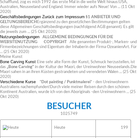
Schafflund, zog es mich 1992 das erste Mal in die weite Welt hinaus:USA,
Australien, Neuseeland und England. Immer wieder aufs Neue! Von ...
(11 Okt
2020)
Geschäftsbedingungen
Zurück zum Impressum
§1 ANBIETER UND
GELTUNGSBEREICH
Ergänzend zu den gesetzlichen Bestimmungen gelten
diese Allgemeinen Geschäftsbedingungen (nachfolgend AGB genannt). Es gilt
die jeweils zum ...
(25 Okt 2020)
Nutzungsbedingungen
ALLGEMEINE BEDINGUNGEN FÜR DIE
WEBSITENUTZUNG
COPYRIGHT
Alle genannten Produkt-, Marken- und
Firmenbezeichnungen sind Eigentum der Inhaberin der Firma OzeanienArt. Für
...
(25 Okt 2020)
Meine Kunst
Bone Carving Kunst
Eine sehr alte Form der Kunst, Schmuck herzustellen, ist
das
„Bone Carving“
in der Kultur der Maori, der Ureinwohner Neuseelands.Die
Maori sahen in an ihren Küsten gestrandeten und verendeten Walen ...
(25 Okt
2020)
Verschiedene Kurse
"
Dot painting / Punktmalerei
" - den Ureinwohnern
Australiens nachempfunden!Durch viele meiner Reisen durch den schönen
Kontinent Australien, wurde ich von den Aboriginals -den Ureinwohnern ...
(25
Okt 2020)
BESUCHER
1025749
Heute
199