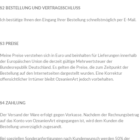
§2 BESTELLUNG UND VERTRAGSSCHLUSS
Ich bestätige Ihnen den Eingang Ihrer Bestellung schnellstmöglich per E-Mail.
§3 PREISE
Meine Preise verstehen sich in Euro und beinhalten für Lieferungen innerhalb
der Europäischen Union die derzeit gültige Mehrwertsteuer der
Bundesrepublik Deutschland. Es gelten die Preise, die zum Zeitpunkt der
Bestellung auf den Internetseiten dargestellt wurden. Eine Korrektur
offensichtlicher Irrtümer bleibt OzeanienArt jedoch vorbehalten.
§4 ZAHLUNG
DOT PAINTING
Der Versand der Ware erfolgt gegen Vorkasse. Nachdem der Rechnungsbetrag
Dot Painting, den Aboriginals Australiens nachempfunden. Ich bevorzuge das 
auf das Konto von OzeanienArt eingegangen ist, wird dem Kunden die
und anderem Strandgut, während die Ureinwohner Australiens Bilder auf Fels 
Bestellung unverzüglich zugesandt.
sowie auf Leinwand und Musikinstrumente.
Hier geht's zu den Schmuckstücken...
Bei speziellen Sonderanfertigungen nach Kundenwunsch werden 50% der