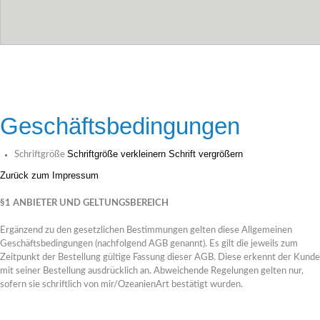
ZEBRAROCK
Zebra Stein aus Australien, ein Stein mit einem ganz ungewöhnlichen Zebramus
Vorkommen der Welt befinden sich in Westaustralien, im Osten der Kimberley 
als Diamanten.Die unübertroffene natürliche Schönheit des Steins verkörpert d
Geschäftsbedingungen
Australiens.Dem Stein wird eine besondere Kraft als Glücksbringer und Heilste
Hier geht's zu den Schmuckstücken...
Schriftgröße verkleinern
Schrift vergrößern
Schriftgröße
Zurück zum Impressum
§1 ANBIETER UND GELTUNGSBEREICH
ZebraRock
Ergänzend zu den gesetzlichen Bestimmungen gelten diese Allgemeinen
Geschäftsbedingungen (nachfolgend AGB genannt). Es gilt die jeweils zum
Zeitpunkt der Bestellung gültige Fassung dieser AGB. Diese erkennt der Kunde
mit seiner Bestellung ausdrücklich an. Abweichende Regelungen gelten nur,
sofern sie schriftlich von mir/OzeanienArt bestätigt wurden.