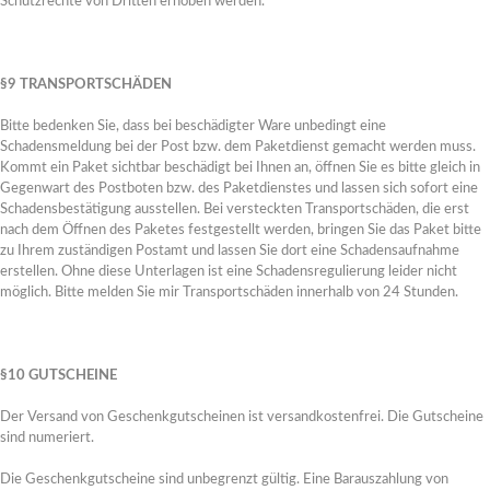
Hier geht's zu den Schmuckstücken...
Schutzrechte von Dritten erhoben werden.
§9 TRANSPORTSCHÄDEN
Verkaufte Arbeiten
Bitte bedenken Sie, dass bei beschädigter Ware unbedingt eine
Schadensmeldung bei der Post bzw. dem Paketdienst gemacht werden muss.
Kommt ein Paket sichtbar beschädigt bei Ihnen an, öffnen Sie es bitte gleich in
Gegenwart des Postboten bzw. des Paketdienstes und lassen sich sofort eine
Schadensbestätigung ausstellen. Bei versteckten Transportschäden, die erst
nach dem Öffnen des Paketes festgestellt werden, bringen Sie das Paket bitte
zu Ihrem zuständigen Postamt und lassen Sie dort eine Schadensaufnahme
erstellen. Ohne diese Unterlagen ist eine Schadensregulierung leider nicht
möglich. Bitte melden Sie mir Transportschäden innerhalb von 24 Stunden.
§10 GUTSCHEINE
Der Versand von Geschenkgutscheinen ist versandkostenfrei. Die Gutscheine
sind numeriert.
Die Geschenkgutscheine sind unbegrenzt gültig. Eine Barauszahlung von