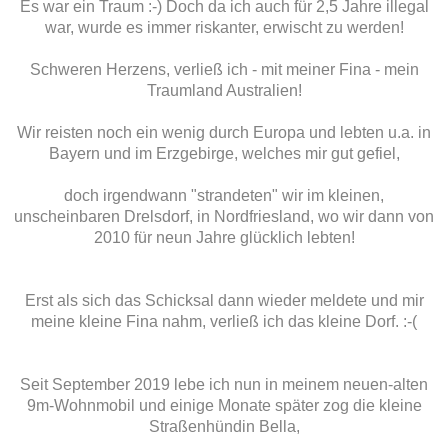
Es war ein Traum :-) Doch da ich auch für 2,5 Jahre illegal
war, wurde es immer riskanter, erwischt zu werden!
Schweren Herzens, verließ ich - mit meiner Fina - mein
Traumland Australien!
Wir reisten noch ein wenig durch Europa und lebten u.a. in
Bayern und im Erzgebirge, welches mir gut gefiel,
doch irgendwann "strandeten" wir im kleinen,
unscheinbaren Drelsdorf, in Nordfriesland, wo wir dann von
2010 für neun Jahre glücklich lebten!
Erst als sich das Schicksal dann wieder meldete und mir
meine kleine Fina nahm, verließ ich das kleine Dorf. :-(
DOT PAINTING
Dot Painting, den Aboriginals Australiens nachempfunden. Ich bevorzuge da
Seit September 2019 lebe ich nun in meinem neuen-alten
und anderem Strandgut, während die Ureinwohner Australiens Bilder auf Fels
9m-Wohnmobil und einige Monate später zog die kleine
sowie auf Leinwand und Musikinstrumente.
Straßenhündin Bella,
Hier geht's zu den Schmuckstücken...