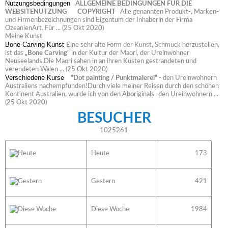
Nutzungsbedingungen
ALLGEMEINE BEDINGUNGEN FÜR DIE
WEBSITENUTZUNG
COPYRIGHT
Alle genannten Produkt-, Marken-
und Firmenbezeichnungen sind Eigentum der Inhaberin der Firma
OzeanienArt. Für ...
(25 Okt 2020)
Meine Kunst
Bone Carving Kunst
Eine sehr alte Form der Kunst, Schmuck herzustellen,
ist das
„Bone Carving“
in der Kultur der Maori, der Ureinwohner
Neuseelands.Die Maori sahen in an ihren Küsten gestrandeten und
verendeten Walen ...
(25 Okt 2020)
Verschiedene Kurse
"
Dot painting / Punktmalerei
" - den Ureinwohnern
KUNDENAUFTRÄGE
Australiens nachempfunden!Durch viele meiner Reisen durch den schönen
Kontinent Australien, wurde ich von den Aboriginals -den Ureinwohnern ...
Im Auftrag gefertigte Arbeiten
(25 Okt 2020)
Hier geht's zu den Schmuckstücken...
BESUCHER
1025261
Heute
173
Kundenaufträge
Gestern
421
Diese Woche
1984