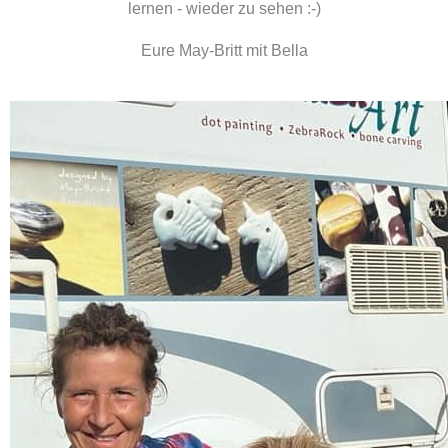
lernen - wieder zu sehen :-)
Eure May-Britt mit Bella
BONE CARVING
Eine sehr alte Form der Kunst, Schmuck herzustellen, ist das Bone Carving in 
Ureinwohner Neuseelands.Die Maori sahen in an ihren Küsten gestrandeten 
Geschenk der Götter. Sie fertigten aus den Knochen der Wale Schmuck zur V
sie Carvings daraus schnitzten.
Hier geht's zu den Schmuckstücken...
Bone Carving