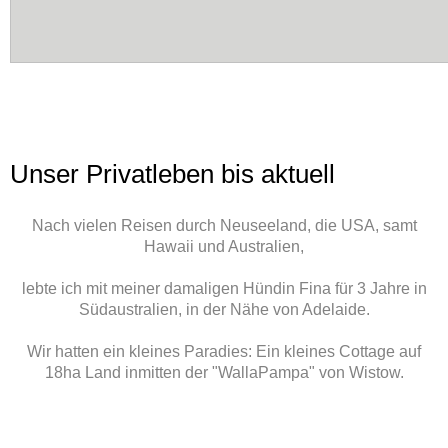
ZEBRAROCK
Zebra Stein aus Australien, ein Stein mit einem ganz ungewöhnlichen Zebram
Vorkommen der Welt befinden sich in Westaustralien, im Osten der Kimberley
als Diamanten.Die unübertroffene natürliche Schönheit des Steins verkörpert
Unser Privatleben bis aktuell
Australiens.Dem Stein wird eine besondere Kraft als Glücksbringer und Heils
Hier geht's zu den Schmuckstücken...
Nach vielen Reisen durch Neuseeland, die USA, samt
Hawaii und Australien,
lebte ich mit meiner damaligen Hündin Fina für 3 Jahre in
ZebraRock
Südaustralien, in der Nähe von Adelaide.
Wir hatten ein kleines Paradies: Ein kleines Cottage auf
18ha Land inmitten der "WallaPampa" von Wistow.