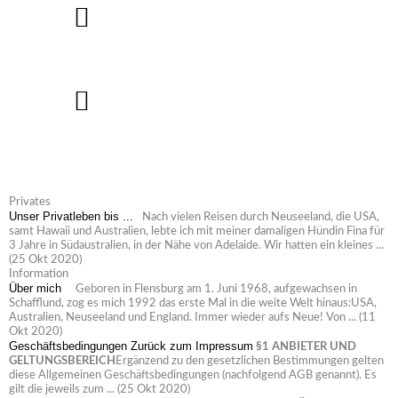
Hier geht's zu den Schmuckstücken...
Verkaufte Arbeiten
Privates
Unser Privatleben bis ...
Nach vielen Reisen durch Neuseeland, die USA,
samt Hawaii und Australien, lebte ich mit meiner damaligen Hündin Fina für
3 Jahre in Südaustralien, in der Nähe von Adelaide. Wir hatten ein kleines ...
(25 Okt 2020)
Information
Über mich
Geboren in Flensburg am 1. Juni 1968, aufgewachsen in
Schafflund, zog es mich 1992 das erste Mal in die weite Welt hinaus:USA,
Australien, Neuseeland und England. Immer wieder aufs Neue! Von ...
(11
Okt 2020)
Geschäftsbedingungen
Zurück zum Impressum
§1 ANBIETER UND
GELTUNGSBEREICH
Ergänzend zu den gesetzlichen Bestimmungen gelten
diese Allgemeinen Geschäftsbedingungen (nachfolgend AGB genannt). Es
gilt die jeweils zum ...
(25 Okt 2020)