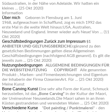
Südaustralien, in der Nähe von Adelaide. Wir hatten ein
kleines ...
(25 Okt 2020)
Information
Über mich
Geboren in Flensburg am 1. Juni
1968, aufgewachsen in Schafflund, zog es mich 1992 das
erste Mal in die weite Welt hinaus:USA, Australien,
Neuseeland und England. Immer wieder aufs Neue! Von ...
(11
Okt 2020)
Geschäftsbedingungen
Zurück zum Impressum
§1
ANBIETER UND GELTUNGSBEREICH
Ergänzend zu den
gesetzlichen Bestimmungen gelten diese Allgemeinen
Geschäftsbedingungen (nachfolgend AGB genannt). Es gilt die
jeweils zum ...
(25 Okt 2020)
Nutzungsbedingungen
ALLGEMEINE BEDINGUNGEN FÜR
DIE WEBSITENUTZUNG
COPYRIGHT
Alle genannten
Produkt-, Marken- und Firmenbezeichnungen sind Eigentum
der Inhaberin der Firma OzeanienArt. Für ...
(25 Okt 2020)
Meine Kunst
Bone Carving Kunst
Eine sehr alte Form der Kunst, Schmuck
herzustellen, ist das
„Bone Carving“
in der Kultur der Maori,
der Ureinwohner Neuseelands.Die Maori sahen in an ihren
Küsten gestrandeten und verendeten Walen ...
(25 Okt 2020)
Verschiedene Kurse
"
Dot painting / Punktmalerei
" - den