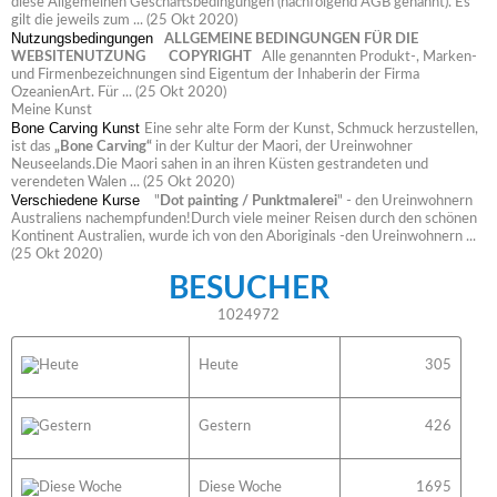
diese Allgemeinen Geschäftsbedingungen (nachfolgend AGB genannt). Es
gilt die jeweils zum ...
(25 Okt 2020)
Nutzungsbedingungen
ALLGEMEINE BEDINGUNGEN FÜR DIE
WEBSITENUTZUNG
COPYRIGHT
Alle genannten Produkt-, Marken-
und Firmenbezeichnungen sind Eigentum der Inhaberin der Firma
OzeanienArt. Für ...
(25 Okt 2020)
Meine Kunst
Bone Carving Kunst
Eine sehr alte Form der Kunst, Schmuck herzustellen,
ist das
„Bone Carving“
in der Kultur der Maori, der Ureinwohner
Neuseelands.Die Maori sahen in an ihren Küsten gestrandeten und
verendeten Walen ...
(25 Okt 2020)
Verschiedene Kurse
"
Dot painting / Punktmalerei
" - den Ureinwohnern
Australiens nachempfunden!Durch viele meiner Reisen durch den schönen
Kontinent Australien, wurde ich von den Aboriginals -den Ureinwohnern ...
(25 Okt 2020)
BESUCHER
1024972
Heute
305
Gestern
426
Diese Woche
1695