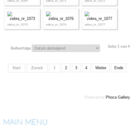
zebra_nr_1069
zebra_nr_1071
zebra_nr_1072
zebra_nr_1073
zebra_nr_1076
zebra_nr_1077
Seite 1 von 4
Reihenfolge
2
3
4
Weiter
Ende
Start
Zurück
1
Phoca Gallery
Powered by
MAIN MENU