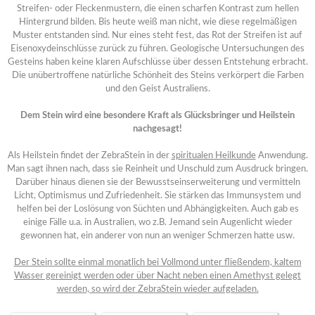
Streifen- oder Fleckenmustern, die einen scharfen Kontrast zum hellen
Hintergrund bilden. Bis heute weiß man nicht, wie diese regelmäßigen
Muster entstanden sind. Nur eines steht fest, das Rot der Streifen ist auf
Eisenoxydeinschlüsse zurück zu führen. Geologische Untersuchungen des
Gesteins haben keine klaren Aufschlüsse über dessen Entstehung erbracht.
Die unübertroffene natürliche Schönheit des Steins verkörpert die Farben
und den Geist Australiens.
Dem Stein wird eine besondere Kraft als Glücksbringer und Heilstein
nachgesagt!
Als Heilstein findet der ZebraStein in der
spiritualen Heilkunde
Anwendung.
Man sagt ihnen nach, dass sie Reinheit und Unschuld zum Ausdruck bringen.
Darüber hinaus dienen sie der Bewusstseinserweiterung und vermitteln
Licht, Optimismus und Zufriedenheit. Sie stärken das Immunsystem und
helfen bei der Loslösung von Süchten und Abhängigkeiten. Auch gab es
einige Fälle u.a. in Australien, wo z.B. Jemand sein Augenlicht wieder
gewonnen hat, ein anderer von nun an weniger Schmerzen hatte usw.
Der Stein sollte einmal monatlich bei Vollmond unter fließendem, kaltem
Wasser gereinigt werden oder über Nacht neben einen Amethyst gelegt
werden, so wird der ZebraStein wieder aufgeladen.